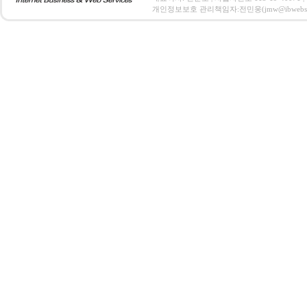
개인정보보호 관리책임자:전민웅(jmw@ibwebs.co.kr) C