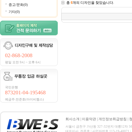
총
0
개의 디자인을 찾았습니다.
종교/문화(0)
기타(0)
02-868-2008
평일 오전 9시 ~ 오후 6시
국민은행
873201-04-195468
예금주:전준호(아이비웹스)
회사소개
|
이용약관
|
개인정보취급방침
|
서울시 금천구 가산동 327-32번지 대륭12차 501호 전
대표이사: 전준호 | 사업자번호 113-19-40071 |