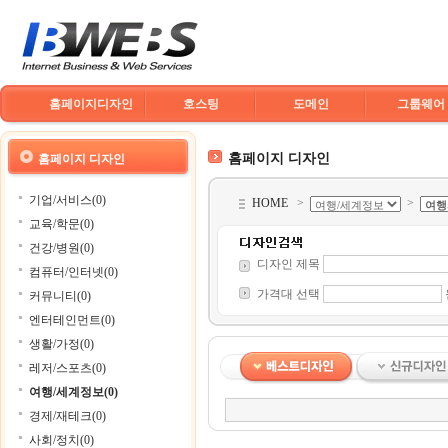
홈페이지디자인
호스팅
도메인
그룹웨어
홈페이지 디자인
홈페이지 디자인
기업/서비스(0)
HOME
>
>
교육/학문(0)
건강/병원(0)
디자인 제목
컴퓨터/인터넷(0)
가격대 선택
커뮤니티(0)
엔터테인먼트(0)
생활/가정(0)
레저/스포츠(0)
여행/세계정보(0)
경제/재테크(0)
사회/정치(0)