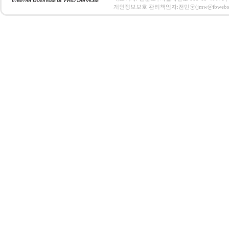
개인정보보호 관리책임자:전민웅(jmw@ibwebs.co.kr) C