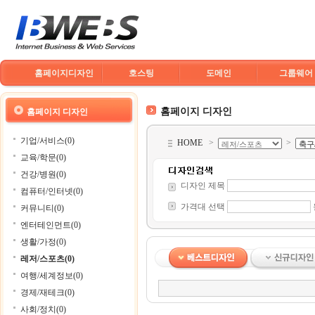
홈페이지디자인
호스팅
도메인
그룹웨어
홈페이지 디자인
홈페이지 디자인
기업/서비스(0)
HOME
>
>
교육/학문(0)
건강/병원(0)
디자인 제목
컴퓨터/인터넷(0)
가격대 선택
커뮤니티(0)
엔터테인먼트(0)
생활/가정(0)
레저/스포츠(0)
여행/세계정보(0)
경제/재테크(0)
사회/정치(0)