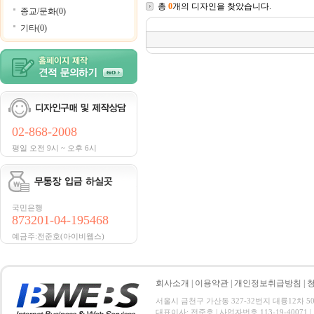
총
0
개의 디자인을 찾았습니다.
종교/문화(0)
기타(0)
02-868-2008
평일 오전 9시 ~ 오후 6시
국민은행
873201-04-195468
예금주:전준호(아이비웹스)
회사소개
|
이용약관
|
개인정보취급방침
|
서울시 금천구 가산동 327-32번지 대륭12차 501호 전
대표이사: 전준호 | 사업자번호 113-19-40071 |