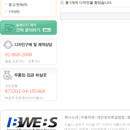
총
0
개의 디자인을 찾았습니다.
종교/문화(0)
기타(0)
02-868-2008
평일 오전 9시 ~ 오후 6시
국민은행
873201-04-195468
예금주:전준호(아이비웹스)
회사소개
|
이용약관
|
개인정보취급방침
|
서울시 금천구 가산동 327-32번지 대륭12차 501호 전
대표이사: 전준호 | 사업자번호 113-19-40071 |