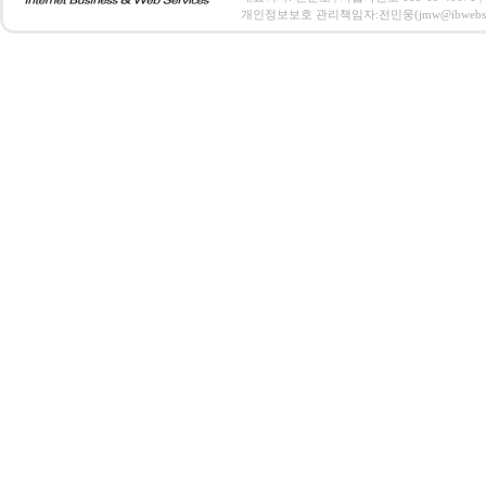
개인정보보호 관리책임자:전민웅(jmw@ibwebs.co.kr) C