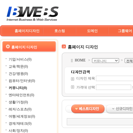
홈페이지디자인
호스팅
도메인
그룹웨어
홈페이지 디자인
홈페이지 디자인
기업/서비스(0)
HOME
>
>
교육/학문(0)
건강/병원(0)
디자인 제목
컴퓨터/인터넷(0)
가격대 선택
커뮤니티(0)
엔터테인먼트(0)
생활/가정(0)
레저/스포츠(0)
여행/세계정보(0)
경제/재테크(0)
사회/정치(0)