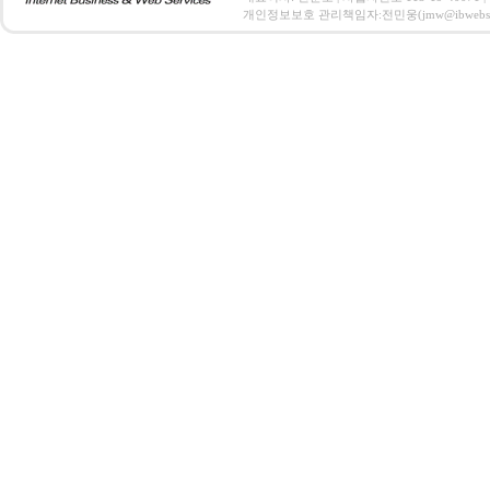
개인정보보호 관리책임자:전민웅(jmw@ibwebs.co.kr) C