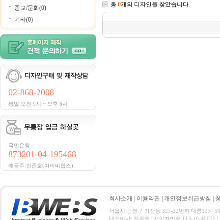
총
0
개의 디자인을 찾았습니다.
종교/문화(0)
기타(0)
02-868-2008
평일 오전 9시 ~ 오후 6시
국민은행
873201-04-195468
예금주:전준호(아이비웹스)
회사소개
|
이용약관
|
개인정보취급방침
|
서울시 금천구 가산동 327-32번지 대륭12차 501호 전
대표이사: 전준호 | 사업자번호 113-19-40071 |