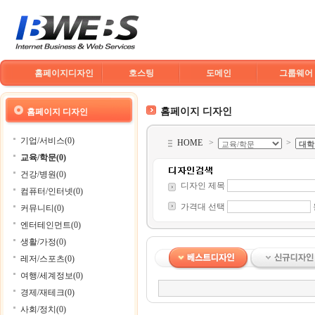
홈페이지디자인
호스팅
도메인
그룹웨어
홈페이지 디자인
홈페이지 디자인
기업/서비스(0)
HOME
>
>
교육/학문(0)
건강/병원(0)
디자인 제목
컴퓨터/인터넷(0)
가격대 선택
커뮤니티(0)
엔터테인먼트(0)
생활/가정(0)
레저/스포츠(0)
여행/세계정보(0)
경제/재테크(0)
사회/정치(0)