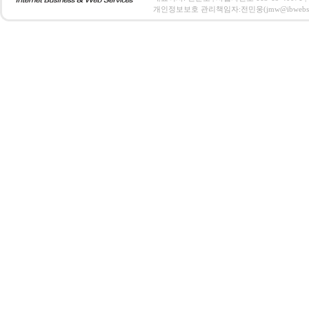
개인정보보호 관리책임자:전민웅(jmw@ibwebs.co.kr) C