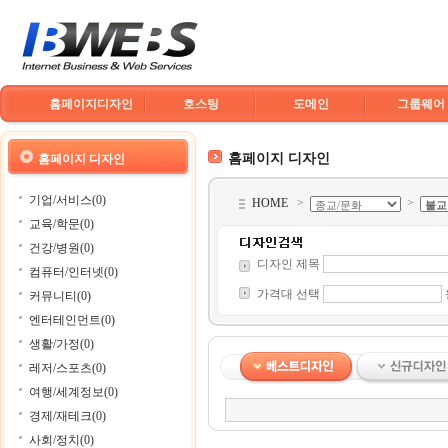
홈페이지디자인
호스팅
도메인
그룹웨어
홈페이지 디자인
홈페이지 디자인
기업/서비스(0)
HOME
>
>
교육/학문(0)
건강/병원(0)
디자인 제목
컴퓨터/인터넷(0)
가격대 선택
커뮤니티(0)
엔터테인먼트(0)
생활/가정(0)
레저/스포츠(0)
여행/세계정보(0)
경제/재테크(0)
사회/정치(0)