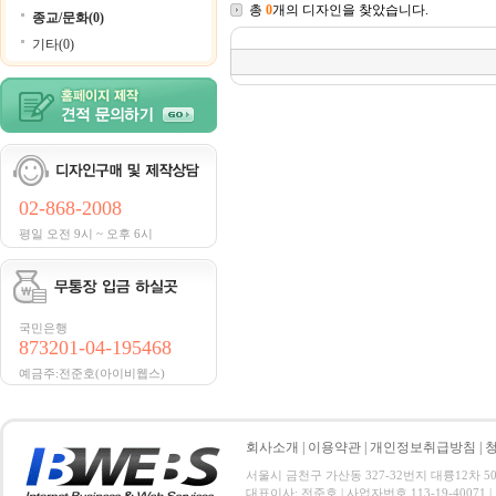
총
0
개의 디자인을 찾았습니다.
종교/문화(0)
기타(0)
02-868-2008
평일 오전 9시 ~ 오후 6시
국민은행
873201-04-195468
예금주:전준호(아이비웹스)
회사소개
|
이용약관
|
개인정보취급방침
|
서울시 금천구 가산동 327-32번지 대륭12차 501호 전
대표이사: 전준호 | 사업자번호 113-19-40071 |